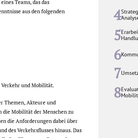
 eines Teams, das das
enntnisse aus den folgenden
Strate
Analys
Erarbe
Handlu
Kommun
Umset
 Verkehr und Mobilität.
Evalua
Mobilit
ner Themen, Akteure und
 die Mobilität der Menschen zu
hen die Anforderungen dabei über
nd des Verkehrsflusses hinaus. Das