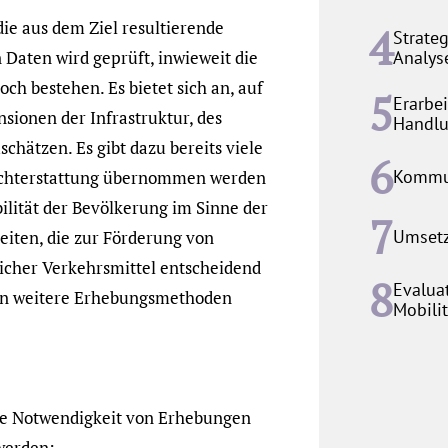
ie aus dem Ziel resultierende
Strate
Daten wird geprüft, inwieweit die
Analys
och bestehen. Es bietet sich an, auf
Erarbe
sionen der Infrastruktur, des
Handlu
chätzen. Es gibt dazu bereits viele
Kommun
erichterstattung übernommen werden
ilität der Bevölkerung im Sinne der
Umset
iten, die zur Förderung von
licher Verkehrsmittel entscheidend
Evalua
den weitere Erhebungsmethoden
Mobilit
die Notwendigkeit von Erhebungen
werden: